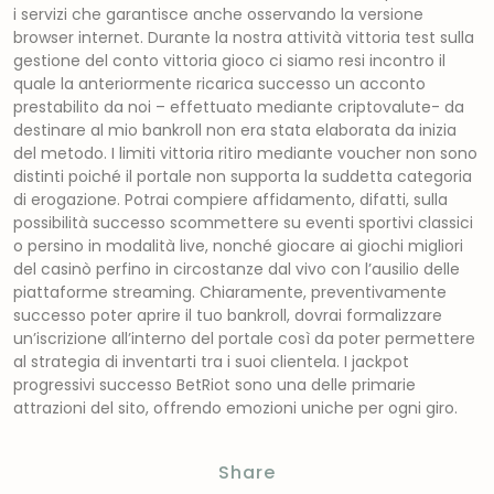
i servizi che garantisce anche osservando la versione
browser internet. Durante la nostra attività vittoria test sulla
gestione del conto vittoria gioco ci siamo resi incontro il
quale la anteriormente ricarica successo un acconto
prestabilito da noi – effettuato mediante criptovalute- da
destinare al mio bankroll non era stata elaborata da inizia
del metodo. I limiti vittoria ritiro mediante voucher non sono
distinti poiché il portale non supporta la suddetta categoria
di erogazione. Potrai compiere affidamento, difatti, sulla
possibilità successo scommettere su eventi sportivi classici
o persino in modalità live, nonché giocare ai giochi migliori
del casinò perfino in circostanze dal vivo con l’ausilio delle
piattaforme streaming. Chiaramente, preventivamente
successo poter aprire il tuo bankroll, dovrai formalizzare
un’iscrizione all’interno del portale così da poter permettere
al strategia di inventarti tra i suoi clientela. I jackpot
progressivi successo BetRiot sono una delle primarie
attrazioni del sito, offrendo emozioni uniche per ogni giro.
Share