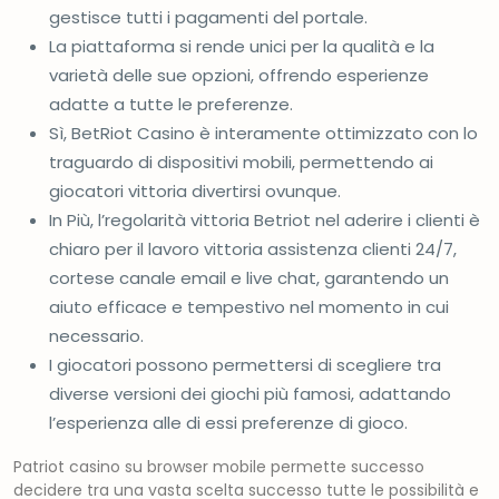
gestisce tutti i pagamenti del portale.
La piattaforma si rende unici per la qualità e la
varietà delle sue opzioni, offrendo esperienze
adatte a tutte le preferenze.
Sì, BetRiot Casino è interamente ottimizzato con lo
traguardo di dispositivi mobili, permettendo ai
giocatori vittoria divertirsi ovunque.
In Più, l’regolarità vittoria Betriot nel aderire i clienti è
chiaro per il lavoro vittoria assistenza clienti 24/7,
cortese canale email e live chat, garantendo un
aiuto efficace e tempestivo nel momento in cui
necessario.
I giocatori possono permettersi di scegliere tra
diverse versioni dei giochi più famosi, adattando
l’esperienza alle di essi preferenze di gioco.
Patriot casino su browser mobile permette successo
decidere tra una vasta scelta successo tutte le possibilità e