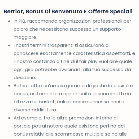
Betriot, Bonus Di Benvenuto E Offerte Speciali
In Più, raccomanda organizzazioni professionali per
coloro che necessitano successo un supporto
maggiore.
I nostri termini trasparenti ti assicurano di
conoscere esattamente caratteristica aspettarti, e
il nostro costanza a fine di il fair play vuol dire quale
ogni giro potrebbe avvicinarti alla tua successo da
desiderio.
Betriot offre un’ampia gamma di giochi da casinò e
bonus, unitamente a opportunità di scommette in
altezza su basket, calcio, corse successo cani e
diverso addirittura.
Ad esempio, fra le altre promozioni interne al
portale potrai notare quale esistono perfino dei
bonus relativi alle scommesse multiple se no alle