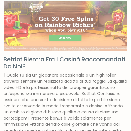
Betriot Rientra Fra I Casinò Raccomandati
Da Noi?
Il Quale tu sia un giocatore occasionale o un high roller,
troverai sempre un’realizzata adatta al tuo foggia. La qualità
video HD e la professionalità dei croupier garantiscono
un’esperienza immersiva e piacevole. BetRiot Confusione
assicura che una vasta decisione di tutte le partite siano
svolte osservando la modo trasparente e deciso, offrendo
un ambito di gioco di buona qualita a causa di ciascuno i
partecipanti. Presente bonus è valido solamente per
l’immissione vittoria denaro dalle giornate che vanno dal
lunedì al giovedì e potrai utilizzarlo solamente sulle scelta