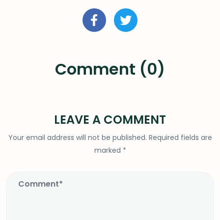
Comment (0)
LEAVE A COMMENT
Your email address will not be published.
Required fields are
marked
*