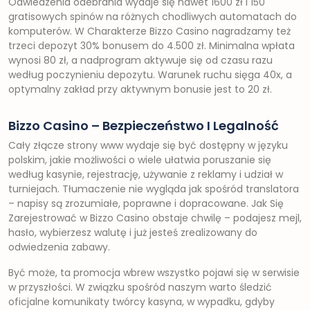
Odwiedzenia odebrania wydaje się nawet 1600 zł i 150
gratisowych spinów na różnych chodliwych automatach do
komputerów. W Charakterze Bizzo Casino nagradzamy też
trzeci depozyt 30% bonusem do 4.500 zł. Minimalna wpłata
wynosi 80 zł, a nadprogram aktywuje się od czasu razu
według poczynieniu depozytu. Warunek ruchu sięga 40x, a
optymalny zakład przy aktywnym bonusie jest to 20 zł.
Bizzo Casino – Bezpieczeństwo I Legalność
Cały złącze strony www wydaje się być dostępny w języku
polskim, jakie możliwości o wiele ułatwia poruszanie się
według kasynie, rejestrację, używanie z reklamy i udział w
turniejach. Tłumaczenie nie wygląda jak spośród translatora
– napisy są zrozumiałe, poprawne i dopracowane. Jak Się
Zarejestrować w Bizzo Casino obstaje chwilę – podajesz mejl,
hasło, wybierzesz walutę i już jesteś zrealizowany do
odwiedzenia zabawy.
Być może, ta promocja wbrew wszystko pojawi się w serwisie
w przyszłości. W związku spośród naszym warto śledzić
oficjalne komunikaty twórcy kasyna, w wypadku, gdyby