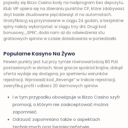
pojawiły się Bizzo Casino kody na nadprogram bez depozytu.
Klub VIP opiera się na zbieraniu punktów CP, które zdobywasz
zbyt każde zbudowane pięćdziesiąt zł na automatach.
Gratyfikacyj są przyznawane w ciągu 24 godzin, a bezpłatne
spiny należy wykorzystać w ciągu trzy dni. Drugi kod
bonusowy, „SPIN”, doda nam aż do odwiedzenia stu
gratisowych spinów w czasie doładowania w poniedziałki.
Popularne Kasyno Na Żywo
Pewien punkty jest tuż przy tymże równowartością 80 PLN
postawionych w slotach. Nowi gracze spośród krajów, dokąd
oferta wydaje się dostępna, po spełnieniu warunków
rejestracji. Wprowadź kod „Revenge” w trakcie rejestracji,
zweryfikuj profil i odbierz 20 darmowych spinów.
I w tym przypadku obowiązuje w Bizzo Casino szyfr
promocji, o którym nie zaakceptować można
zapomnieć.
Odrzucić zapomniano także o aspektach
technicznych oraz bezpieczeństwie.