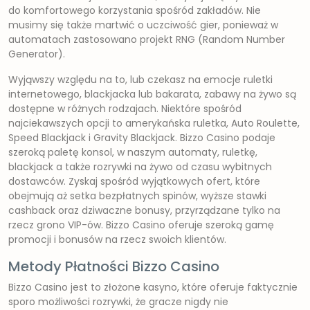
do komfortowego korzystania spośród zakładów. Nie
musimy się także martwić o uczciwość gier, ponieważ w
automatach zastosowano projekt RNG (Random Number
Generator).
Wyjąwszy względu na to, lub czekasz na emocje ruletki
internetowego, blackjacka lub bakarata, zabawy na żywo są
dostępne w różnych rodzajach. Niektóre spośród
najciekawszych opcji to amerykańska ruletka, Auto Roulette,
Speed Blackjack i Gravity Blackjack. Bizzo Casino podaje
szeroką paletę konsol, w naszym automaty, ruletkę,
blackjack a także rozrywki na żywo od czasu wybitnych
dostawców. Zyskaj spośród wyjątkowych ofert, które
obejmują aż setka bezpłatnych spinów, wyższe stawki
cashback oraz dziwaczne bonusy, przyrządzane tylko na
rzecz grono VIP-ów. Bizzo Casino oferuje szeroką gamę
promocji i bonusów na rzecz swoich klientów.
Metody Płatności Bizzo Casino
Bizzo Casino jest to złożone kasyno, które oferuje faktycznie
sporo możliwości rozrywki, że gracze nigdy nie