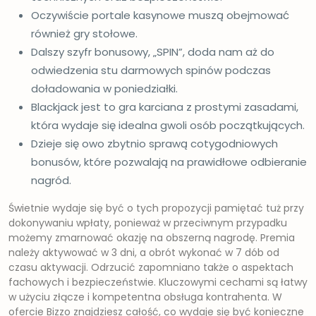
Oczywiście portale kasynowe muszą obejmować
również gry stołowe.
Dalszy szyfr bonusowy, „SPIN”, doda nam aż do
odwiedzenia stu darmowych spinów podczas
doładowania w poniedziałki.
Blackjack jest to gra karciana z prostymi zasadami,
która wydaje się idealna gwoli osób początkujących.
Dzieje się owo zbytnio sprawą cotygodniowych
bonusów, które pozwalają na prawidłowe odbieranie
nagród.
Świetnie wydaje się być o tych propozycji pamiętać tuż przy
dokonywaniu wpłaty, ponieważ w przeciwnym przypadku
możemy zmarnować okazję na obszerną nagrodę. Premia
należy aktywować w 3 dni, a obrót wykonać w 7 dób od
czasu aktywacji. Odrzucić zapomniano także o aspektach
fachowych i bezpieczeństwie. Kluczowymi cechami są łatwy
w użyciu złącze i kompetentna obsługa kontrahenta. W
ofercie Bizzo znajdziesz całość, co wydaje się być konieczne