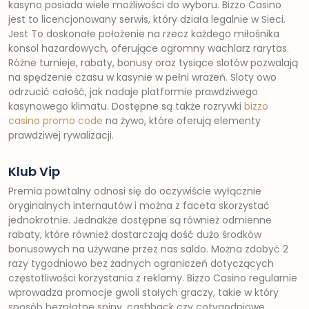
kasyno posiada wiele możliwości do wyboru. Bizzo Casino
jest to licencjonowany serwis, który działa legalnie w Sieci.
Jest To doskonałe położenie na rzecz każdego miłośnika
konsol hazardowych, oferujące ogromny wachlarz rarytas.
Różne turnieje, rabaty, bonusy oraz tysiące slotów pozwalają
na spędzenie czasu w kasynie w pełni wrażeń. Sloty owo
odrzucić całość, jak nadaje platformie prawdziwego
kasynowego klimatu. Dostępne są także rozrywki
bizzo
casino promo code
na żywo, które oferują elementy
prawdziwej rywalizacji.
Klub Vip
Premia powitalny odnosi się do oczywiście wyłącznie
oryginalnych internautów i można z faceta skorzystać
jednokrotnie. Jednakże dostępne są również odmienne
rabaty, które również dostarczają dość dużo środków
bonusowych na używane przez nas saldo. Można zdobyć 2
razy tygodniowo bez żadnych ograniczeń dotyczących
częstotliwości korzystania z reklamy. Bizzo Casino regularnie
wprowadza promocje gwoli stałych graczy, takie w który
sposób bezpłatne spiny, cashback czy cotygodniowe