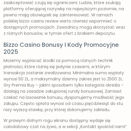
zaakceptować czują się ograniczeni. Ludzie, które szukają
platformy oferującej rozrywkę na najwyższym poziomie, na
pewno mają obowiązek się zainteresować. W ramach
polskiej bizzo casino review warto również wspomnieć o
dostępnych promocjach. Zawodnicy mogą skorzystać wraz
z różnych bonusów, w tymże ofert z brakiem depozytu.
Bizzo Casino Bonusy I Kody Promocyjne
2025
Możemy wypłacać środki za pomocą różnych technik
płatności, które różnią się jedynie czasami, w którym
transakcja zostanie zrealizowana. Minimalna suma wypłaty
wynosi 50 ZŁ, a maksymalny dzienny zakres jest to 2500 ZŁ.
Gry Premia Buy – jakim sposobem tylko kategoria określa –
działają na zasadzie zakupionej rundy bonusowej. Zamiast
czekać na losowanie bonusu, dysponujemy możliwość jego
zakupu. Często opłata wynosi od czasu pięćdziesiąt do stu
razy wyższą stawkę, przy której dokonujemy zakładu.
W prawym dolnym rogu ekranu dostępny wydaje się
całodobowy czat na żywo, a w sekcji „Kontakt spośród nami”