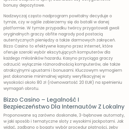
bonusy depozytowe.
Nadzwyczaj często nadprogram powitalny decyduje o
tymże, czy w ogóle zabierzemy się do batalii w danej
platformie. W tymże przypadku twórcy przygotowali gwoli
oryginalnych graczy obfite nagrody pod postacią
autentycznych pieniędzy a także darmowych zakręceń.
Bizzo Casino to efektywne kasyno przez internet, które
oferuje szeroki wybór ekscytujących komputerów dla
każdego miłośników hazardu. Kasyno przyciąga graczy
odrzucić wyłącznie różnorodnością komputerów, ale także
atrakcyjnymi upustami i bonusami. Kluczowym wymogiem
jest dokonanie minimalnej wpłaty weryfikacyjnej w
wysokości około 80 zł (równowartość 20 EUR) na spełnieniu
wymagań obrotu.
Bizzo Casino – Legalność I
Bezpieczeństwo Dla Internautów Z Lokalny
Proponowane są zarówno doskonałe, 3-bębnowe automaty,
w jaki sposób i tematyczne sloty z wysokimi jackpotami. Jak
widać, zadbano o bogaty wybór procedur płatności, żeby