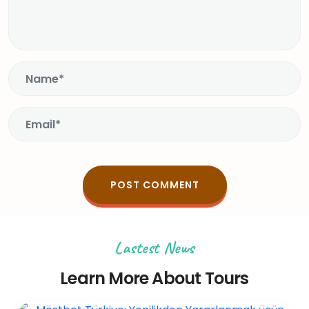
Lastest News
Learn More About Tours