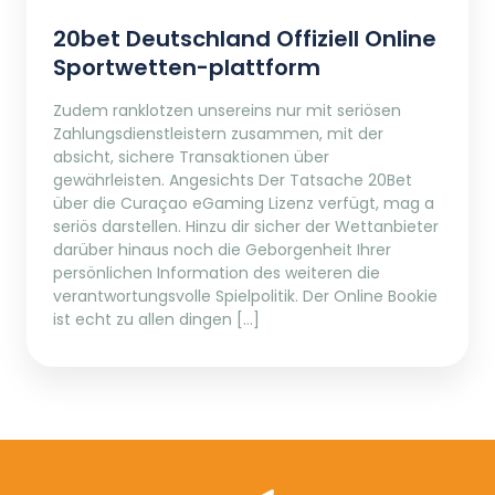
20bet Deutschland Offiziell Online
Sportwetten-plattform
Zudem ranklotzen unsereins nur mit seriösen
Zahlungsdienstleistern zusammen, mit der
absicht, sichere Transaktionen über
gewährleisten. Angesichts Der Tatsache 20Bet
über die Curaçao eGaming Lizenz verfügt, mag a
seriös darstellen. Hinzu dir sicher der Wettanbieter
darüber hinaus noch die Geborgenheit Ihrer
persönlichen Information des weiteren die
verantwortungsvolle Spielpolitik. Der Online Bookie
ist echt zu allen dingen […]