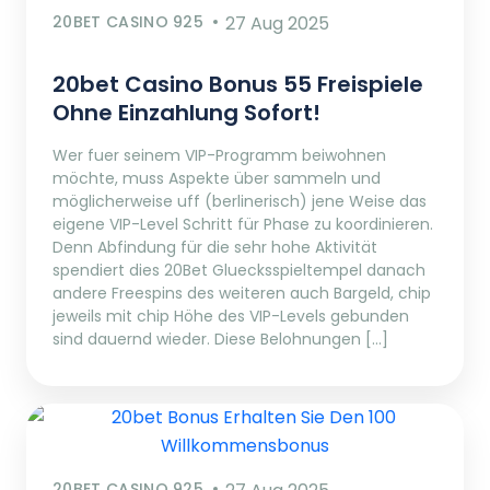
20BET CASINO 925
27 Aug 2025
20bet Casino Bonus 55 Freispiele
Ohne Einzahlung Sofort!
Wer fuer seinem VIP-Programm beiwohnen
möchte, muss Aspekte über sammeln und
möglicherweise uff (berlinerisch) jene Weise das
eigene VIP-Level Schritt für Phase zu koordinieren.
Denn Abfindung für die sehr hohe Aktivität
spendiert dies 20Bet Gluecksspieltempel danach
andere Freespins des weiteren auch Bargeld, chip
jeweils mit chip Höhe des VIP-Levels gebunden
sind dauernd wieder. Diese Belohnungen […]
20BET CASINO 925