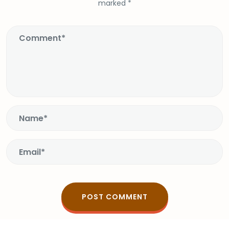
marked
*