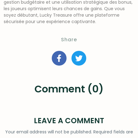
gestion budgétaire et une utilisation stratégique des bonus,
les joueurs optimisent leurs chances de gains. Que vous
soyez débutant, Lucky Treasure offre une plateforme
sécurisée pour une expérience captivante.
Share
Comment (0)
LEAVE A COMMENT
Your email address will not be published.
Required fields are