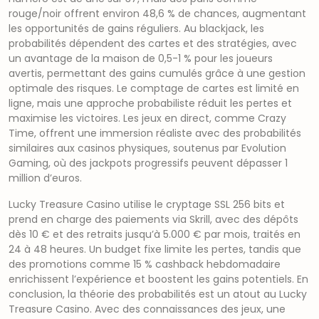
rouge/noir offrent environ 48,6 % de chances, augmentant
les opportunités de gains réguliers. Au blackjack, les
probabilités dépendent des cartes et des stratégies, avec
un avantage de la maison de 0,5-1 % pour les joueurs
avertis, permettant des gains cumulés grâce à une gestion
optimale des risques. Le comptage de cartes est limité en
ligne, mais une approche probabiliste réduit les pertes et
maximise les victoires. Les jeux en direct, comme Crazy
Time, offrent une immersion réaliste avec des probabilités
similaires aux casinos physiques, soutenus par Evolution
Gaming, où des jackpots progressifs peuvent dépasser 1
million d’euros.
Lucky Treasure Casino utilise le cryptage SSL 256 bits et
prend en charge des paiements via Skrill, avec des dépôts
dès 10 € et des retraits jusqu’à 5.000 € par mois, traités en
24 à 48 heures. Un budget fixe limite les pertes, tandis que
des promotions comme 15 % cashback hebdomadaire
enrichissent l’expérience et boostent les gains potentiels. En
conclusion, la théorie des probabilités est un atout au Lucky
Treasure Casino. Avec des connaissances des jeux, une