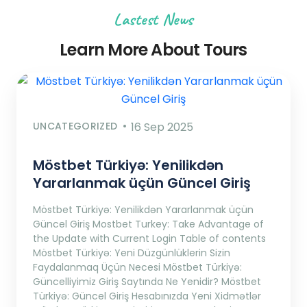
Lastest News
Learn More About Tours
UNCATEGORIZED
16 Sep 2025
Möstbet Türkiyə: Yenilikdən
Yararlanmak üçün Güncel Giriş
Möstbet Türkiyə: Yenilikdən Yararlanmak üçün
Güncel Giriş Mostbet Turkey: Take Advantage of
the Update with Current Login Table of contents
Möstbet Türkiyə: Yeni Düzgünlüklerin Sizin
Faydalanmaq Üçün Necesi Möstbet Türkiyə:
Güncelliyimiz Giriş Saytında Ne Yenidir? Möstbet
Türkiyə: Güncel Giriş Hesabınızda Yeni Xidmətlər