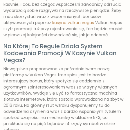
kasynie, i coś, bez czegoż współcześni zawodnicy odrzucić
wyobrażają sobie rozgrywki na rzeczywiste pieniądze. Żeby
móc skorzystać wraz z wspomnianych bonusów
aktywowanych poprzez
kasyno vulkan vegas
Vulkan Vegas
szyfr promocji tuż przy rejestrowania się, fan będzie musiał
w pierwszej kolejności dowiedzieć się, jak je odebrać.
Na Której To Regule Działa System
Kodowania Promocji W Kasynie Vulkan
Vegas?
Niewątpliwie proponowane za pośrednictwem naszą
platformę w Vulkan Vegas free spins jest to bardzo
interesujący bonus, który spotyka się codziennie z
ogromnym zainteresowaniem wraz ze witryny własnych
użytkowników. Wydaje Się Być to fantastyczna machina
slotowa internetowe, która została wprowadzona na zbyt w
2016 roku. Na główny rzut wzroku dysponujemy tu do
odwiedzenia czynienia wraz z bardzo wspaniałym tytułem
spośród czujności na mechanikę w układzie 5×3, co
przekłada się na pięć bębnów i 4 rzędy symboli w oknie
zabawy.